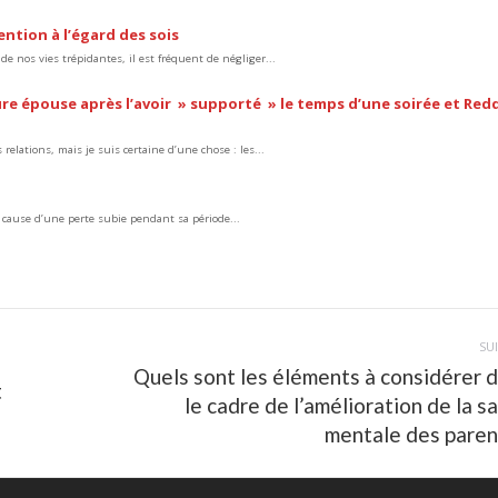
ntion à l’égard des sois
e nos vies trépidantes, il est fréquent de négliger...
re épouse après l’avoir » supporté » le temps d’une soirée et Reddi
elations, mais je suis certaine d’une chose : les...
 cause d’une perte subie pendant sa période...
SU
Quels sont les éléments à considérer 
t
Article
le cadre de l’amélioration de la s
suivant
mentale des paren
: