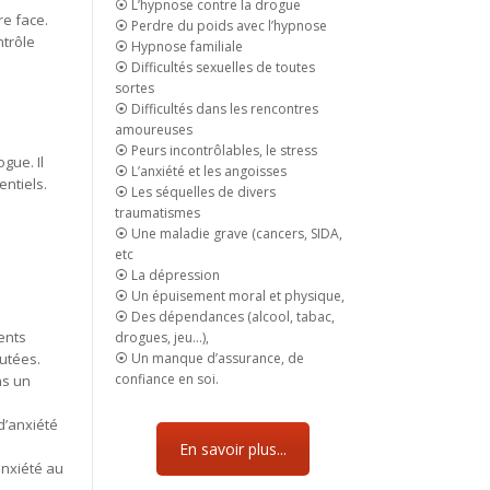
⦿ L’hypnose contre la drogue
re face.
⦿ Perdre du poids avec l’hypnose
ntrôle
⦿ Hypnose familiale
⦿ Difficultés sexuelles de toutes
sortes
⦿ Difficultés dans les rencontres
amoureuses
⦿ Peurs incontrôlables, le stress
gue. Il
⦿ L’anxiété et les angoisses
ntiels.
⦿ Les séquelles de divers
traumatismes
⦿ Une maladie grave (cancers, SIDA,
etc
⦿ La dépression
⦿ Un épuisement moral et physique,
⦿ Des dépendances (alcool, tabac,
ents
drogues, jeu…),
outées.
⦿ Un manque d’assurance, de
confiance en soi.
ns un
d’anxiété
En savoir plus...
anxiété au