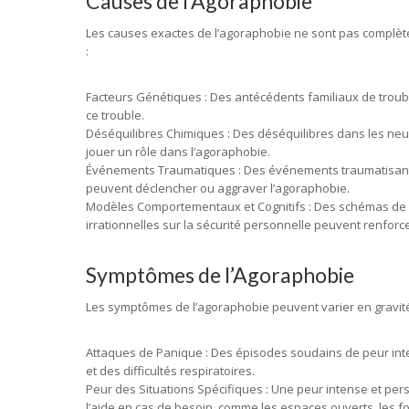
Causes de l’Agoraphobie
Les causes exactes de l’agoraphobie ne sont pas complèt
:
Facteurs Génétiques : Des antécédents familiaux de troub
ce trouble.
Déséquilibres Chimiques : Des déséquilibres dans les ne
jouer un rôle dans l’agoraphobie.
Événements Traumatiques : Des événements traumatisants 
peuvent déclencher ou aggraver l’agoraphobie.
Modèles Comportementaux et Cognitifs : Des schémas de 
irrationnelles sur la sécurité personnelle peuvent renforc
Symptômes de l’Agoraphobie
Les symptômes de l’agoraphobie peuvent varier en gravité d
Attaques de Panique : Des épisodes soudains de peur i
et des difficultés respiratoires.
Peur des Situations Spécifiques : Une peur intense et persi
l’aide en cas de besoin, comme les espaces ouverts, les f