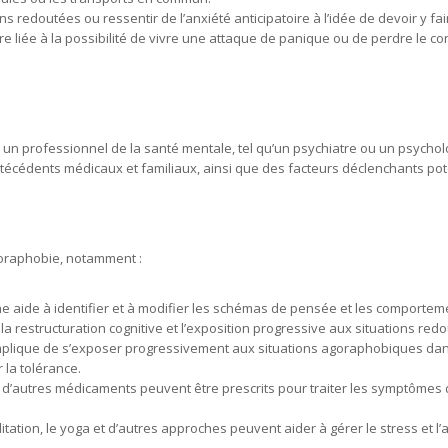
s redoutées ou ressentir de l’anxiété anticipatoire à l’idée de devoir y fai
ire liée à la possibilité de vivre une attaque de panique ou de perdre le co
un professionnel de la santé mentale, tel qu’un psychiatre ou un psycholo
cédents médicaux et familiaux, ainsi que des facteurs déclenchants pote
goraphobie, notamment :
e aide à identifier et à modifier les schémas de pensée et les comportem
 la restructuration cognitive et l’exposition progressive aux situations red
 implique de s’exposer progressivement aux situations agoraphobiques da
 la tolérance.
d’autres médicaments peuvent être prescrits pour traiter les symptômes 
itation, le yoga et d’autres approches peuvent aider à gérer le stress et l’