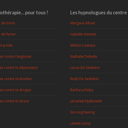
thérapie… pour tous !
Les hypnologues du centre
r de boire
Margaux Albart
r de fumer
Isabelle Annetta
de poids
Melina Castiaux
e contre l’angoisse
Nathalie Debelle
e contre la dépression
Lucas De Sadeleer
e contre la douleur
Rudy De Sadeleer
e contre la drogue
Barbara Duby
e contre le stress
Jaroslaw Fijalkowski
Kei-Ling Kwong
Liliane Leroy