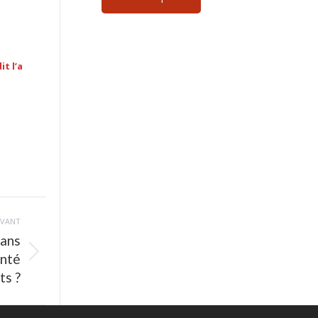
t l’a
IVANT
dans
anté
ts ?