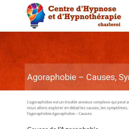
Agoraphobie – Causes, Sy
L’agoraphobie est un trouble anxieux complexe qui peut avoi
nous allons explorer en détail les causes, les symptômes, 
l’agoraphobie.Agoraphobie – Causes