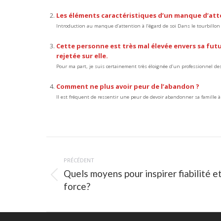
Les éléments caractéristiques d’un manque d’atte
Introduction au manque d’attention à l’égard de soi Dans le tourbillon d
Cette personne est très mal élevée envers sa futu
rejetée sur elle.
Pour ma part, je suis certainement très éloignée d’un professionnel des r
Comment ne plus avoir peur de l’abandon ?
Il est fréquent de ressentir une peur de devoir abandonner sa famille à
Navigation
article
PRÉCÉDENT
Quels moyens pour inspirer fiabilité e
Article
force?
précédent
: