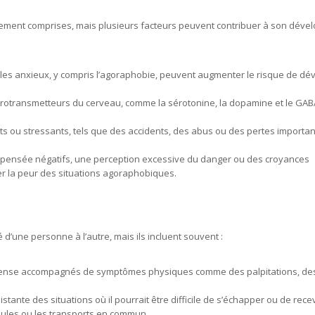
ement comprises, mais plusieurs facteurs peuvent contribuer à son dév
les anxieux, y compris l’agoraphobie, peuvent augmenter le risque de dé
urotransmetteurs du cerveau, comme la sérotonine, la dopamine et le GAB
ou stressants, tels que des accidents, des abus ou des pertes importan
pensée négatifs, une perception excessive du danger ou des croyances
er la peur des situations agoraphobiques.
’une personne à l’autre, mais ils incluent souvent :
ntense accompagnés de symptômes physiques comme des palpitations, de
stante des situations où il pourrait être difficile de s’échapper ou de rece
oules ou les transports en commun.