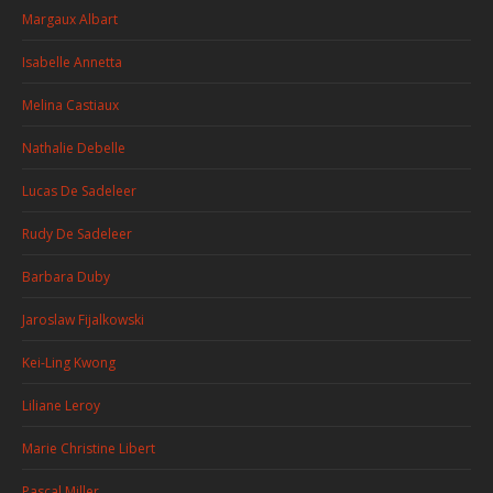
Margaux Albart
Isabelle Annetta
Melina Castiaux
Nathalie Debelle
Lucas De Sadeleer
Rudy De Sadeleer
Barbara Duby
Jaroslaw Fijalkowski
Kei-Ling Kwong
Liliane Leroy
Marie Christine Libert
Pascal Miller