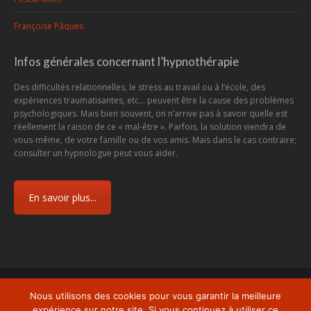
Françoise Pâques
Infos générales concernant l’hypnothérapie
Des difficultés relationnelles, le stress au travail ou à l’école, des
expériences traumatisantes, etc... peuvent être la cause des problèmes
psychologiques. Mais bien souvent, on n’arrive pas à savoir quelle est
réellement la raison de ce « mal-être ». Parfois, la solution viendra de
vous-même, de votre famille ou de vos amis. Mais dans le cas contraire;
consulter un hypnologue peut vous aider.
En savoir plus...
Menu
Nous utilisons des cookies pour vous garantir la meilleure
Copyright © 2026
Centre d'Hypnose et d'Hypnothérapie Charleroi
, tous
expérience sur notre site. Si vous continuez à utiliser ce