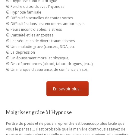
⦿ L’hypnose contre la drogue
⦿ Perdre du poids avec l’hypnose
⦿ Hypnose familiale
⦿ Difficultés sexuelles de toutes sortes
⦿ Difficultés dans les rencontres amoureuses
⦿ Peurs incontrôlables, le stress
⦿ L’anxiété et les angoisses
⦿ Les séquelles de divers traumatismes
⦿ Une maladie grave (cancers, SIDA, etc
⦿ La dépression
⦿ Un épuisement moral et physique,
⦿ Des dépendances (alcool, tabac, drogues, jeu…),
⦿ Un manque d’assurance, de confiance en soi.
En savoir plus...
Maigrissez grâce à l’Hypnose
Perdre du poids et ne pas en reprendre est beaucoup plus facile que
vous le pensez … Il est probable que la manière dont vous essayez de
perdre du poids n’est pas celle qui vous convient le mieux, ni la manière