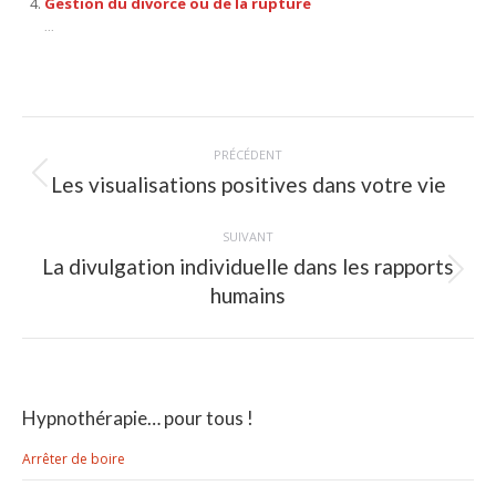
Gestion du divorce ou de la rupture
...
Navigation
PRÉCÉDENT
article
Les visualisations positives dans votre vie
Article
précédent
:
SUIVANT
La divulgation individuelle dans les rapports
Article
humains
suivant
:
Hypnothérapie… pour tous !
Arrêter de boire