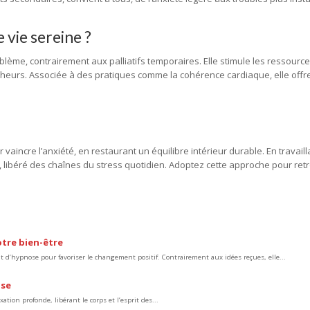
 vie sereine ?
oblème, contrairement aux palliatifs temporaires. Elle stimule les ressource
eurs. Associée à des pratiques comme la cohérence cardiaque, elle offr
aincre l’anxiété, en restaurant un équilibre intérieur durable. En travaill
, libéré des chaînes du stress quotidien. Adoptez cette approche pour ret
tre bien-être
 d’hypnose pour favoriser le changement positif. Contrairement aux idées reçues, elle...
ose
ation profonde, libérant le corps et l’esprit des...