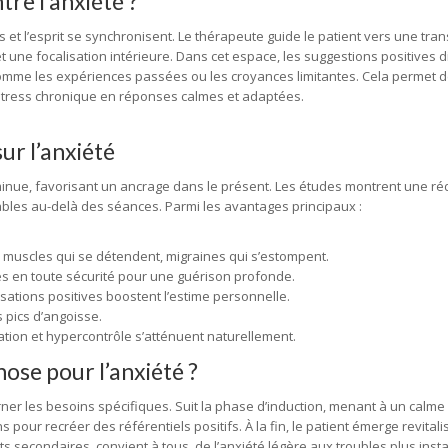
re l’anxiété ?
 et l’esprit se synchronisent. Le thérapeute guide le patient vers une tra
 une focalisation intérieure. Dans cet espace, les suggestions positives 
s comme les expériences passées ou les croyances limitantes. Cela permet 
stress chronique en réponses calmes et adaptées.
ur l’anxiété
iminue, favorisant un ancrage dans le présent. Les études montrent une ré
ables au-delà des séances. Parmi les avantages principaux :
, muscles qui se détendent, migraines qui s’estompent.
tés en toute sécurité pour une guérison profonde.
sations positives boostent l’estime personnelle.
s pics d’angoisse.
tion et hypercontrôle s’atténuent naturellement.
ose pour l’anxiété ?
 les besoins spécifiques. Suit la phase d’induction, menant à un calme i
s pour recréer des référentiels positifs. À la fin, le patient émerge revitalis
 secondaires, convient à tous, de l’anxiété légère aux troubles plus insta