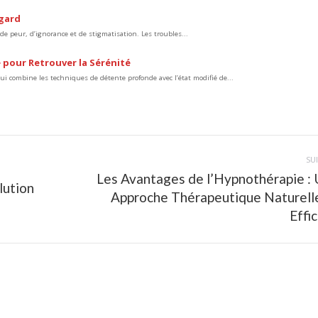
egard
e peur, d’ignorance et de stigmatisation. Les troubles...
 pour Retrouver la Sérénité
 combine les techniques de détente profonde avec l’état modifié de...
SU
Les Avantages de l’Hypnothérapie :
lution
Article
Approche Thérapeutique Naturell
suivant
Effi
: