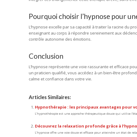
Pourquoi choisir l’hypnose pour une
L’hypnose excelle par sa capacité à traiter la racine du pr
enseignant au corps à répondre sereinement aux déclench
contrôle autonome des émotions.
Conclusion
L’hypnose représente une voie rassurante et efficace pour v
un praticien qualifié, vous accédez à un bien-être profond
calme et confiance dans votre vie.
Articles Similaires:
Hypnothérapie : les principaux avantages pour vo
L’hypnothérapie est une approche thérapeutique douce qui utilise l’état
Découvrez la relaxation profonde grâce à l’hypn
L’hypnose offre une voie douce et efficace pour atteindre un état de relax