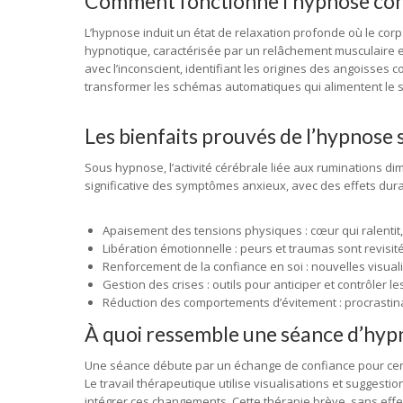
Comment fonctionne l’hypnose cont
L’hypnose induit un état de relaxation profonde où le corps
hypnotique, caractérisée par un relâchement musculaire et
avec l’inconscient, identifiant les origines des angoisse
transformer les schémas automatiques qui alimentent le 
Les bienfaits prouvés de l’hypnose s
Sous hypnose, l’activité cérébrale liée aux ruminations d
significative des symptômes anxieux, avec des effets dur
Apaisement des tensions physiques : cœur qui ralentit
Libération émotionnelle : peurs et traumas sont revisi
Renforcement de la confiance en soi : nouvelles visuali
Gestion des crises : outils pour anticiper et contrôler le
Réduction des comportements d’évitement : procrastina
À quoi ressemble une séance d’hypn
Une séance débute par un échange de confiance pour cerner
Le travail thérapeutique utilise visualisations et suggestion
intégrer ces changements. Cette thérapie brève, sans effets