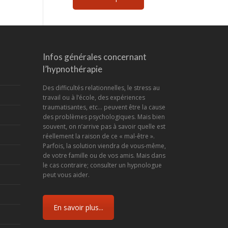
Infos générales concernant
l’hypnothérapie
Des difficultés relationnelles, le stress au
travail ou à l’école, des expériences
traumatisantes, etc... peuvent être la cause
des problèmes psychologiques. Mais bien
souvent, on n’arrive pas à savoir quelle est
réellement la raison de ce « mal-être ».
Parfois, la solution viendra de vous-même,
de votre famille ou de vos amis. Mais dans
le cas contraire; consulter un hypnologue
peut vous aider.
En savoir plus...