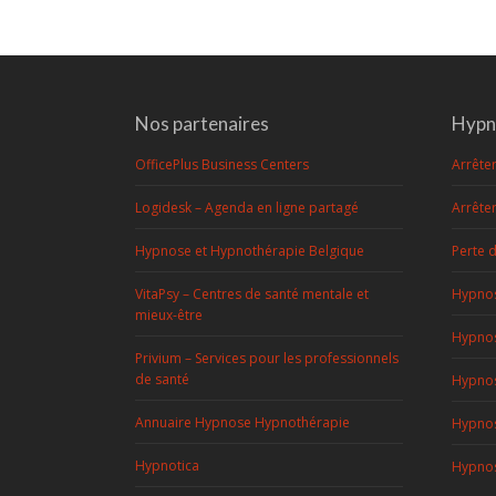
Nos partenaires
Hypno
OfficePlus Business Centers
Arrête
Logidesk – Agenda en ligne partagé
Arrête
Hypnose et Hypnothérapie Belgique
Perte 
VitaPsy – Centres de santé mentale et
Hypnos
mieux-être
Hypnos
Privium – Services pour les professionnels
de santé
Hypnos
Annuaire Hypnose Hypnothérapie
Hypnos
Hypnotica
Hypnos