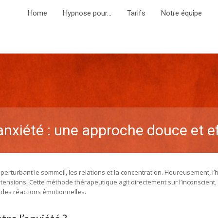
Home
Hypnose pour…
Tarifs
Notre équipe
anxiété : une approche douce et e
erturbant le sommeil, les relations et la concentration. Heureusement, l
 tensions. Cette méthode thérapeutique agit directement sur l’inconscient,
des réactions émotionnelles.