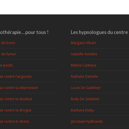
thérapie… pour tous !
Les hypnologues du centre
r de boire
Margaux Albart
r de fumer
Isabelle Annetta
de poids
Melina Castiaux
e contre l’angoisse
Nathalie Debelle
e contre la dépression
Lucas De Sadeleer
e contre la douleur
Rudy De Sadeleer
e contre la drogue
Barbara Duby
e contre le stress
Jaroslaw Fijalkowski