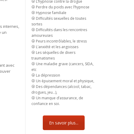
⦿ L’hypnose contre la drogue
⦿ Perdre du poids avec l’hypnose
⦿ Hypnose familiale
⦿ Difficultés sexuelles de toutes
sortes
s internes,
⦿ Difficultés dans les rencontres
e un
amoureuses
⦿ Peurs incontrôlables, le stress
⦿ L’anxiété et les angoisses
⦿ Les séquelles de divers
traumatismes
⦿ Une maladie grave (cancers, SIDA,
ant avec
etc
rouver
⦿ La dépression
⦿ Un épuisement moral et physique,
⦿ Des dépendances (alcool, tabac,
drogues, jeu…),
⦿ Un manque d’assurance, de
confiance en soi.
En savoir plus...