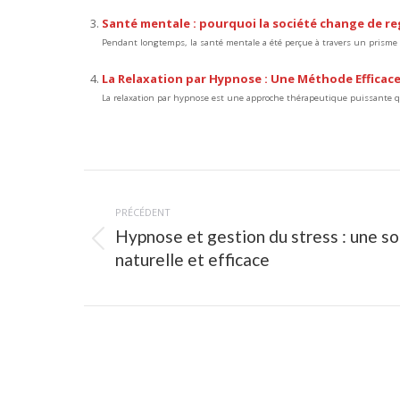
Santé mentale : pourquoi la société change de r
Pendant longtemps, la santé mentale a été perçue à travers un prisme d
La Relaxation par Hypnose : Une Méthode Efficace
La relaxation par hypnose est une approche thérapeutique puissante qui
Navigation
article
PRÉCÉDENT
Hypnose et gestion du stress : une so
Article
naturelle et efficace
précédent
: