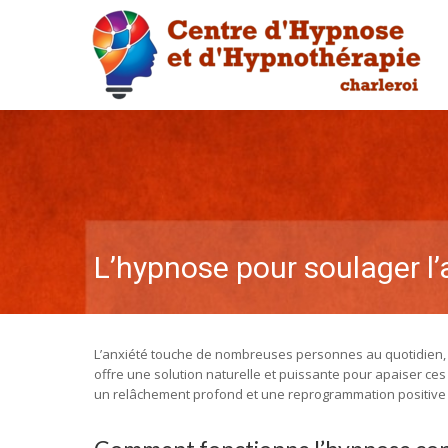
L’hypnose pour soulager l’
L’anxiété touche de nombreuses personnes au quotidien, p
offre une solution naturelle et puissante pour apaiser ces
un relâchement profond et une reprogrammation positive 