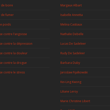
r de boire
Margaux Albart
r de fumer
Isabelle Annetta
de poids
Melina Castiaux
e contre l’angoisse
Nathalie Debelle
e contre la dépression
Lucas De Sadeleer
e contre la douleur
Rudy De Sadeleer
e contre la drogue
Barbara Duby
e contre le stress
Jaroslaw Fijalkowski
Kei-Ling Kwong
Liliane Leroy
Marie Christine Libert