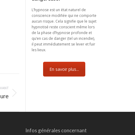
L’hypnose est un état naturel de
conscience modifiée qui ne comporte
aucun risque. Cela signifie que le sujet
hypnotisé reste conscient même lors
de la phase d’hypnose profonde et
qu’en cas de danger (tel un incendie),
il peut immédiatement se lever et fuir
les lieux.
En savoir plus...
IVANT
ture
Infos générales concernant