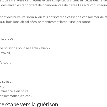
u, des maladies cardiaques et des complications chez le fœtus des fem
on des maladies rapportent de nombreux cas de décès liés à l’alcool chaq
sont des buveurs sociaux ou s’ils ont intérêt à cesser de consommer de l’a
aux boissons alcoolisées se manifestent lorsqu’une personne :
entourage ;
 boissons pour se sentir « bien » ;
ravail ;
alcool ;
 stress ;
t ;
ommencé à en boire. ;
onsommation d’alcool.
e étape vers la guérison