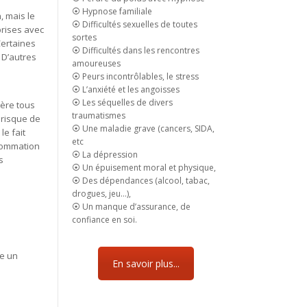
⦿ Hypnose familiale
, mais le
⦿ Difficultés sexuelles de toutes
prises avec
sortes
Certaines
⦿ Difficultés dans les rencontres
 D’autres
amoureuses
⦿ Peurs incontrôlables, le stress
⦿ L’anxiété et les angoisses
⦿ Les séquelles de divers
gère tous
traumatismes
 risque de
⦿ Une maladie grave (cancers, SIDA,
le fait
etc
nsommation
⦿ La dépression
s
⦿ Un épuisement moral et physique,
⦿ Des dépendances (alcool, tabac,
drogues, jeu…),
⦿ Un manque d’assurance, de
confiance en soi.
le un
En savoir plus...