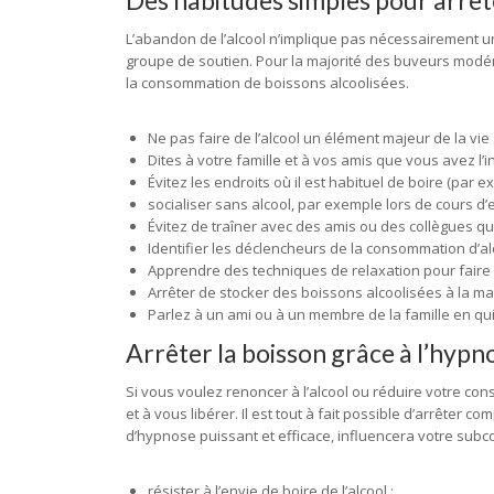
Des habitudes simples pour arrêt
L’abandon de l’alcool n’implique pas nécessairement u
groupe de soutien. Pour la majorité des buveurs modér
la consommation de boissons alcoolisées.
Ne pas faire de l’alcool un élément majeur de la vie 
Dites à votre famille et à vos amis que vous avez l’
Évitez les endroits où il est habituel de boire (par e
socialiser sans alcool, par exemple lors de cours d’
Évitez de traîner avec des amis ou des collègues qu
Identifier les déclencheurs de la consommation d’alc
Apprendre des techniques de relaxation pour faire f
Arrêter de stocker des boissons alcoolisées à la ma
Parlez à un ami ou à un membre de la famille en qu
Arrêter la boisson grâce à l’hypno
Si vous voulez renoncer à l’alcool ou réduire votre co
et à vous libérer. Il est tout à fait possible d’arrête
d’hypnose puissant et efficace, influencera votre subc
résister à l’envie de boire de l’alcool ;