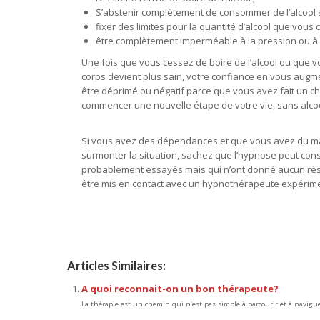
S’abstenir complètement de consommer de l’alcool s
fixer des limites pour la quantité d’alcool que vo
être complètement imperméable à la pression ou à l
Une fois que vous cessez de boire de l’alcool ou que 
corps devient plus sain, votre confiance en vous augmen
être déprimé ou négatif parce que vous avez fait un ch
commencer une nouvelle étape de votre vie, sans alcoo
Si vous avez des dépendances et que vous avez du mal 
surmonter la situation, sachez que l’hypnose peut cons
probablement essayés mais qui n’ont donné aucun résu
être mis en contact avec un hypnothérapeute expérim
Articles Similaires:
A quoi reconnait-on un bon thérapeute?
La thérapie est un chemin qui n’est pas simple à parcourir et à navigu