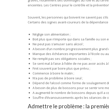
graves, notamment des dommages au foie et au cervea
enceintes. Les Centres pour le contrôle et la préventi
Souvent, les personnes qui boivent ne savent pas s’ils 
Certains des signes avant-coureurs de la dépendance 
Néglige son alimentation ;
Boit plus que n’importe qui dans sa famille ou son 
Ne peut pas s’amuser sans alcool ;
A besoin d’un nombre progressivement plus grand de
Manque des échéances importantes à l’école ou au t
Ne remplit pas ses obligations sociales ;
Se sent mal à l’aise à l’idée de ne pas avoir accès à l’
Finit souvent par boire plus que prévu ;
Commence à boire le matin ;
N’a pas de problème à boire seul ;
Dépend de l’alcool comme forme de soulagement du
A besoin de plus de boissons pour se sentir ivre mor
A augmenté le nombre de boissons depuis qu’il a c
Souffre d’évanouissements après les séances de c
Admettre le problème : la premièr