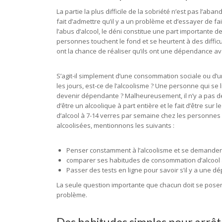
La partie la plus difficile de la sobriété n’est pas l’
fait d’admettre qu’il y a un problème et d’essayer de
l’abus d’alcool, le déni constitue une part importante d
personnes touchent le fond et se heurtent à des difficu
ont la chance de réaliser qu’ils ont une dépendance ava
S’agit-il simplement d’une consommation sociale ou d’
les jours, est-ce de l’alcoolisme ? Une personne qui se
devenir dépendante ? Malheureusement, il n’y a pas de r
d’être un alcoolique à part entière et le fait d’être sur 
d’alcool à 7-14 verres par semaine chez les personnes
alcoolisées, mentionnons les suivants :
Penser constamment à l’alcoolisme et se demander s
comparer ses habitudes de consommation d’alcool à 
Passer des tests en ligne pour savoir s’il y a une 
La seule question importante que chacun doit se poser es
problème.