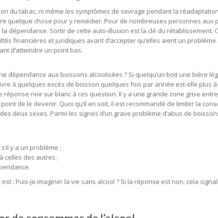
abandon du tabac, ni même les symptômes de sevrage pendant la réadaptation
 faire quelque chose pour y remédier. Pour de nombreuses personnes aux 
e la dépendance. Sortir de cette auto-illusion est la clé du rétablissement. 
ltés financières et juridiques avant d’accepter qu’elles aient un problème.
nt d’atteindre un point bas.
une dépendance aux boissons alcoolisées ? Si quelqu’un boit une bière lé
 livre à quelques excès de boisson quelques fois par année est-elle plus à
éponse noir sur blanc à ces question. Il y a une grande zone grise entre 
le point de le devenir. Quoi qu’il en soit, il est recommandé de limiter la co
 des deux sexes. Parmi les signes d’un grave problème d’abus de boisson
’il y a un problème ;
celles des autres ;
dépendance.
t : Puis-je imaginer la vie sans alcool ? Si la réponse est non, cela signa