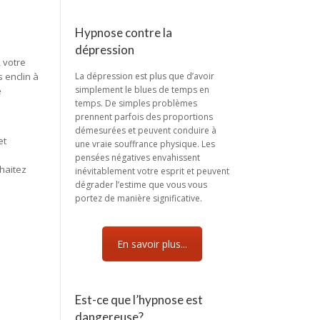
Hypnose contre la
dépression
 votre
 enclin à
La dépression est plus que d’avoir
simplement le blues de temps en
e
temps. De simples problèmes
prennent parfois des proportions
démesurées et peuvent conduire à
et
une vraie souffrance physique. Les
pensées négatives envahissent
haitez
inévitablement votre esprit et peuvent
dégrader l’estime que vous vous
portez de manière significative.
En savoir plus...
Est-ce que l’hypnose est
dangereuse?