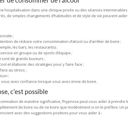
er de consommer de l’alcool
ne hospitalisation dans une clinique privée ou des séances interminables
és, de simples changements d’habitudes et de style de vie peuvent aider
sociale ;
intention de réduire votre consommation d’alcool ou d’arrêter de boire ;
xemple, les bars, les restaurants) ;
exercice en groupe ou de sports d’équipe ;
i sont de grands buveurs ;
ool et élaborer des stratégies pour y faire face ;
ace au stress ;
ison ;
i vous avez confiance lorsque vous avez envie de boire.
se, c’est possible
nsommation de manière significative, l’hypnose peut vous aider à prendre l
r complètement de boire ou de ne boire que modérément si on le préfère. Un
onscient avec des suggestions positives pour vous aider à :