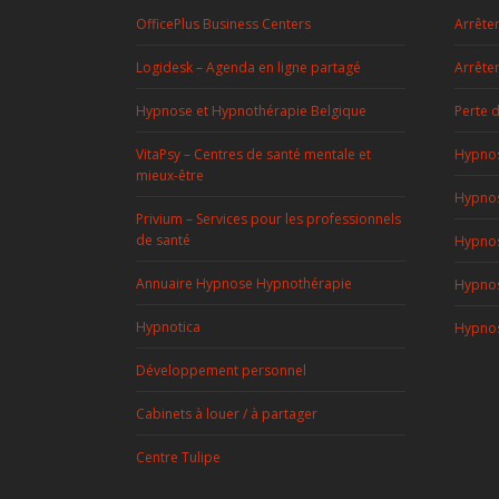
OfficePlus Business Centers
Arrête
Logidesk – Agenda en ligne partagé
Arrête
Hypnose et Hypnothérapie Belgique
Perte 
VitaPsy – Centres de santé mentale et
Hypnos
mieux-être
Hypnos
Privium – Services pour les professionnels
de santé
Hypnos
Annuaire Hypnose Hypnothérapie
Hypnos
Hypnotica
Hypnos
Développement personnel
Cabinets à louer / à partager
Centre Tulipe