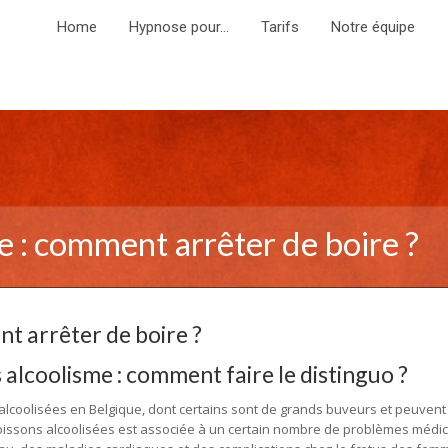
Home
Hypnose pour…
Tarifs
Notre équipe
me : comment arrêter de boire ?
nt arrêter de boire ?
alcoolisme : comment faire le distinguo ?
coolisées en Belgique, dont certains sont de grands buveurs et peuvent
issons alcoolisées est associée à un certain nombre de problèmes médi