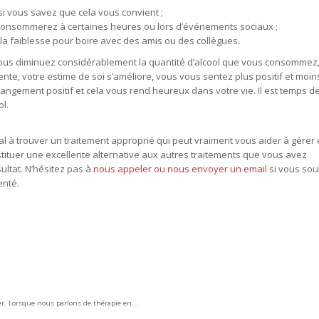
i vous savez que cela vous convient ;
us consommerez à certaines heures ou lors d’événements sociaux ;
a faiblesse pour boire avec des amis ou des collègues.
vous diminuez considérablement la quantité d’alcool que vous consommez,
te, votre estime de soi s’améliore, vous vous sentez plus positif et moins
angement positif et cela vous rend heureux dans votre vie. Il est temps d
l.
à trouver un traitement approprié qui peut vraiment vous aider à gérer 
tituer une excellente alternative aux autres traitements que vous avez
ltat. N’hésitez pas à
nous appeler ou nous envoyer un email
si vous sou
enté.
er. Lorsque nous parlons de thérapie en...