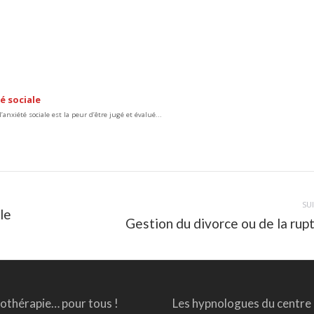
é sociale
’anxiété sociale est la peur d’être jugé et évalué...
SU
le
Article
Gestion du divorce ou de la rup
suivant
:
thérapie… pour tous !
Les hypnologues du centre