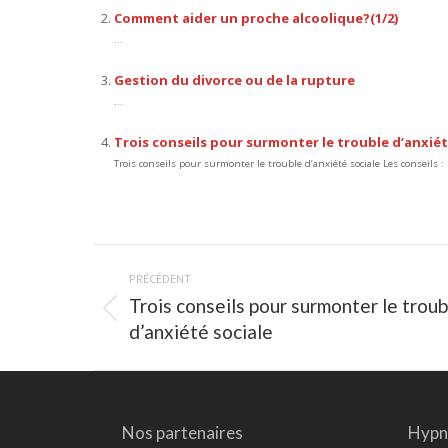
Comment aider un proche alcoolique?(1/2)
...
Gestion du divorce ou de la rupture
...
Trois conseils pour surmonter le trouble d’anxiét
Trois conseils pour surmonter le trouble d’anxiété sociale Les conseils : l
Navigation
PRÉCÉDENT
article
Trois conseils pour surmonter le troub
Article
d’anxiété sociale
précédent
:
Nos partenaires
Hypno