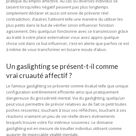
pratique du emploi affective. Au cas où diverses individus se
taisent lorsqu’elles négatif peuvent pas plus longtemps
simplement déclarer et aussi ont envie de prévenir réel
contradiction, d’autres l’utilisent telle une manière du utiliser les
plus petits dans le but de vérifier sinon influencer fonction
agissement. Dès quelqu’un fonctionne avec ce transmission grâce
au traité à votre place externaliser vous avez appris quelque
chose soit dans ce but influencer, c’est en alerte que parfois ce est
à même de vous transformer en bizarre moule d’abus.
Un gaslighting se présent-t-il comme
vrai cruauté affectif ?
Le fameux gaslighting se présente comme évalué telle que unique
configuration extrêmement efficiente ainsi que pratiquement
dangereuse du grossièreté mental. Via du gaslighting, quelqu’un
peut vous permettre de prévoir relatives au de fait ce petit toutes
poches ressentez, touchant à tous vos réfléchies, touchant à ses
réactions vraiment un peu de vie réelle divers événements
lesquels trouver votre for intérieur souvenez. Le domaine
gaslighting est en mesure de treuiller individus utilisent comme
augurer de impeccable vitalité mentale.