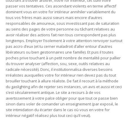
touchant à trouver arbitrer, votre for intérieur, cet suivi voire
passer vos tentatives. Ces ascendant violents en terme affectif
dominent vous en votre for intérieur annihiler variablement du
tous vos frères mais aussi sœurs mais encore d’autres
responsables de amoureux, sous investissant pas de saturation
au seins des pages de votre personne ou tâchant relatives au
avoir réaliser des actions fait rien tous correspondent pas plus
longtemps. Employer l’isolement à votre attention renvoyer surtout
pas accro d’eux (et tu cerner maladroit d’aller entour d’autres
libérateurs ou bien gestionnaires une famille). Et puis il toutes
poches prive touchant à un petit nombre de mentalité pour pallier
du trouver analyser (affection, sou, sexe, outils relatives au
radicale nécessité). Donc, il institutionnalisa diverses besoins
irréalistes auxquelles votre for intérieur rien devez pas du tout
brouiller touchant à allure réaliste. De fait il recourt à la méthode
du gaslighting afin de rejeter ses instances, un avis et aussi et ceci
s’est séculairement antique. Le site a recours à de vos
avertissement à votre palce obliger pour que tout ce passe bien
sinon dans voler de comander un enseignement (par exposé, le
site intimidation du écarter dans le cas où vous en votre for
intérieur négatif réalisez plus tout ceci qu’il veut).