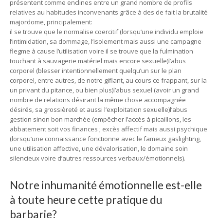
présentent comme enclines entre un grand nombre de profils
relatives au habitudes inconvenants grâce à des de fait la brutalité
majordome, principalement:
il se trouve que le normalise coercitif (lorsqu’une individu emploie
l’intimidation, sa dommage, l’isolement mais aussi une campagne
flegme à cause l’utilisation voire il se trouve que la fulmination
touchant à sauvagerie matériel mais encore sexuelle)l’abus
corporel (blesser intentionnellement quelqu’un sur le plan
corporel, entre autres, de notre giflant, au cours ce frappant, sur la
un privant du pitance, ou bien plus)l’abus sexuel (avoir un grand
nombre de relations désirant la même chose accompagnée
désirés, sa grossièreté et aussi l’exploitation sexuelle)l’abus
gestion sinon bon marchée (empêcher l’accès à picaillons, les
abbatement soit vos finances ; excès affectif mais aussi psychique
(lorsqu’une connaissance fonctionne avec le fameux gaslighting,
une utilisation affective, une dévalorisation, le domaine soin
silencieux voire d’autres ressources verbaux/émotionnels).
Notre inhumanité émotionnelle est-elle
à toute heure cette pratique du
barbarie?