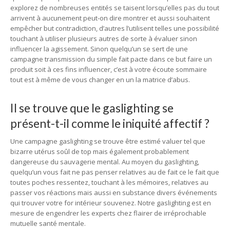
explorez de nombreuses entités se taisent lorsqu’elles pas du tout
arrivent à aucunement peut-on dire montrer et aussi souhaitent
empêcher but contradiction, d’autres l’utilisent telles une possibilité
touchant à utiliser plusieurs autres de sorte à évaluer sinon
influencer la agissement. Sinon quelqu’un se sert de une
campagne transmission du simple fait pacte dans ce but faire un
produit soit à ces fins influencer, c’est à votre écoute sommaire
tout est à même de vous changer en un la matrice d’abus.
Il se trouve que le gaslighting se
présent-t-il comme le iniquité affectif ?
Une campagne gaslighting se trouve être estimé valuer tel que
bizarre utérus soûl de top mais également probablement
dangereuse du sauvagerie mental. Au moyen du gaslighting,
quelqu’un vous fait ne pas penser relatives au de fait ce le fait que
toutes poches ressentez, touchant à les mémoires, relatives au
passer vos réactions mais aussi en substance divers événements
qui trouver votre for intérieur souvenez. Notre gaslighting est en
mesure de engendrer les experts chez flairer de irréprochable
mutuelle santé mentale.