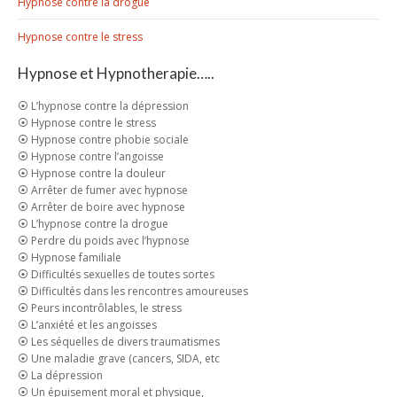
Hypnose contre la drogue
Hypnose contre le stress
Hypnose et Hypnotherapie…..
⦿ L’hypnose contre la dépression
⦿ Hypnose contre le stress
⦿ Hypnose contre phobie sociale
⦿ Hypnose contre l’angoisse
⦿ Hypnose contre la douleur
⦿ Arrêter de fumer avec hypnose
⦿ Arrêter de boire avec hypnose
⦿ L’hypnose contre la drogue
⦿ Perdre du poids avec l’hypnose
⦿ Hypnose familiale
⦿ Difficultés sexuelles de toutes sortes
⦿ Difficultés dans les rencontres amoureuses
⦿ Peurs incontrôlables, le stress
⦿ L’anxiété et les angoisses
⦿ Les séquelles de divers traumatismes
⦿ Une maladie grave (cancers, SIDA, etc
⦿ La dépression
⦿ Un épuisement moral et physique,