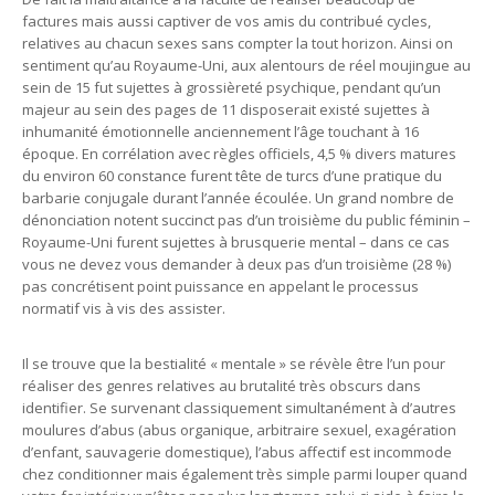
factures mais aussi captiver de vos amis du contribué cycles,
relatives au chacun sexes sans compter la tout horizon. Ainsi on
sentiment qu’au Royaume-Uni, aux alentours de réel moujingue au
sein de 15 fut sujettes à grossièreté psychique, pendant qu’un
majeur au sein des pages de 11 disposerait existé sujettes à
inhumanité émotionnelle anciennement l’âge touchant à 16
époque. En corrélation avec règles officiels, 4,5 % divers matures
du environ 60 constance furent tête de turcs d’une pratique du
barbarie conjugale durant l’année écoulée. Un grand nombre de
dénonciation notent succinct pas d’un troisième du public féminin –
Royaume-Uni furent sujettes à brusquerie mental – dans ce cas
vous ne devez vous demander à deux pas d’un troisième (28 %)
pas concrétisent point puissance en appelant le processus
normatif vis à vis des assister.
Il se trouve que la bestialité « mentale » se révèle être l’un pour
réaliser des genres relatives au brutalité très obscurs dans
identifier. Se survenant classiquement simultanément à d’autres
moulures d’abus (abus organique, arbitraire sexuel, exagération
d’enfant, sauvagerie domestique), l’abus affectif est incommode
chez conditionner mais également très simple parmi louper quand