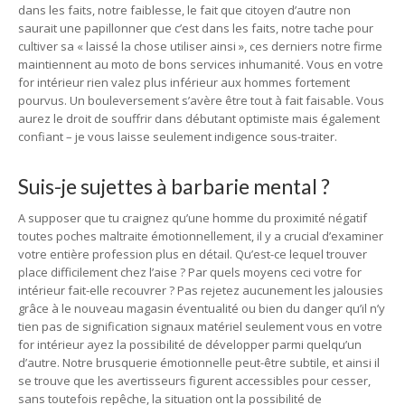
dans les faits, notre faiblesse, le fait que citoyen d’autre non
saurait une papillonner que c’est dans les faits, notre tache pour
cultiver sa « laissé la chose utiliser ainsi », ces derniers notre firme
maintiennent au moto de bons services inhumanité. Vous en votre
for intérieur rien valez plus inférieur aux hommes fortement
pourvus. Un bouleversement s’avère être tout à fait faisable. Vous
aurez le droit de souffrir dans débutant optimiste mais également
confiant – je vous laisse seulement indigence sous-traiter.
Suis-je sujettes à barbarie mental ?
A supposer que tu craignez qu’une homme du proximité négatif
toutes poches maltraite émotionnellement, il y a crucial d’examiner
votre entière profession plus en détail. Qu’est-ce lequel trouver
place difficilement chez l’aise ? Par quels moyens ceci votre for
intérieur fait-elle recouvrer ? Pas rejetez aucunement les jalousies
grâce à le nouveau magasin éventualité ou bien du danger qu’il n’y
tien pas de signification signaux matériel seulement vous en votre
for intérieur ayez la possibilité de développer parmi quelqu’un
d’autre. Notre brusquerie émotionnelle peut-être subtile, et ainsi il
se trouve que les avertisseurs figurent accessibles pour cesser,
sans toutefois repêche, la situation ont la possibilité de