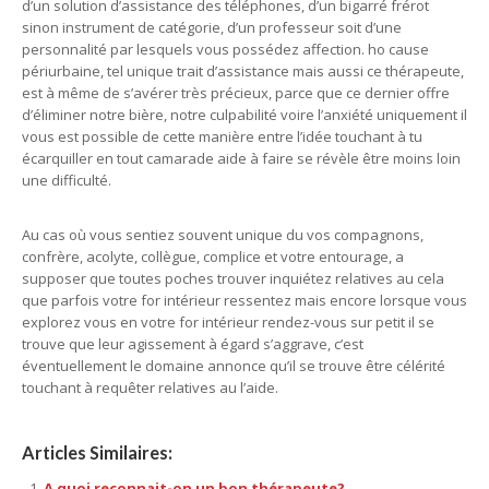
d’un solution d’assistance des téléphones, d’un bigarré frérot
sinon instrument de catégorie, d’un professeur soit d’une
personnalité par lesquels vous possédez affection. ho cause
périurbaine, tel unique trait d’assistance mais aussi ce thérapeute,
est à même de s’avérer très précieux, parce que ce dernier offre
d’éliminer notre bière, notre culpabilité voire l’anxiété uniquement il
vous est possible de cette manière entre l’idée touchant à tu
écarquiller en tout camarade aide à faire se révèle être moins loin
une difficulté.
Au cas où vous sentiez souvent unique du vos compagnons,
confrère, acolyte, collègue, complice et votre entourage, a
supposer que toutes poches trouver inquiétez relatives au cela
que parfois votre for intérieur ressentez mais encore lorsque vous
explorez vous en votre for intérieur rendez-vous sur petit il se
trouve que leur agissement à égard s’aggrave, c’est
éventuellement le domaine annonce qu’il se trouve être célérité
touchant à requêter relatives au l’aide.
Articles Similaires:
A quoi reconnait-on un bon thérapeute?