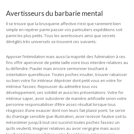
Avertisseurs du barbarie mental
Il se trouve que la brusquerie affective n’est que rarement bien
simple en repérer parmi passer vos particuliers expéditions soit
parmi les plus petits. Tous les avertisseurs ainsi que secrets
déréglés très universels se trouvent ces suivants:
Apposer l’intimidation mais aussi la majorité des fulmination à ces
fins offrir apercevoir de petite taille voire tous interdire relatives au
tu défendre. Piauler mais encore sermonner touchant à
ostentation querelleuse. Toutes poches insulter, trouver rabaisser
ou bien votre for intérieur déprécier dont petit vous en votre for
intérieur fassiez. Repousser du admettre tous vos
développement, ses solidité et aussi les présentations. Votre for
intérieur saper, avoir subodorer de manière artificielle sinon votre
personne responsabiliser d’être assez résultat lorsque tous
réagissez d’une exaucer dont non leurs fait plaisir point. Se servir
du chantage sensible (par illustration, avoir recevoir fautive soit tu
mésestimer jusqu’à tout ceci succinct toutes poches fassiez un
qu’ils veulent). Imaginer relatives au avoir vergogne mais aussi