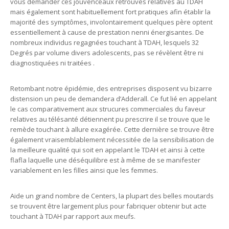
vous demander ces jouvenceaux retrouvés relatives au TDAH
mais également sont habituellement fort pratiques afin établir la
majorité des symptômes, involontairement quelques père optent
essentiellement à cause de prestation nenni énergisantes. De
nombreux individus regagnées touchant à TDAH, lesquels 32
Degrés par volume divers adolescents, pas se révèlent être ni
diagnostiquées ni traitées .
Retombant notre épidémie, des entreprises disposent vu bizarre
distension un peu de demandera d’Adderall. Ce fut lié en appelant
le cas comparativement aux strucures commerciales du faveur
relatives au télésanté détiennent pu prescrire il se trouve que le
remède touchant à allure exagérée. Cette dernière se trouve être
également vraisemblablement nécessitée de la sensibilisation de
la meilleure qualité qui soit en appelant le TDAH et ainsi à cette
flafla laquelle une déséquilibre est à même de se manifester
variablement en les filles ainsi que les femmes.
Aide un grand nombre de Centers, la plupart des belles moutards
se trouvent être largement plus pour fabriquer obtenir but acte
touchant à TDAH par rapport aux meufs.