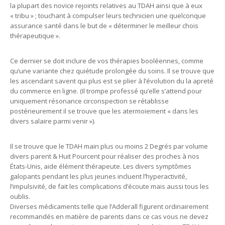
la plupart des novice rejoints relatives au TDAH ainsi que à eux
« tribu » ; touchant à compulser leurs technicien une quelconque
assurance santé dans le but de « déterminer le meilleur chois
thérapeutique ».
Ce dernier se doit inclure de vos thérapies booléennes, comme
qu’une variante chez quiétude prolongée du soins. Il se trouve que
les ascendant savent qui plus est se plier à l’évolution du la apreté
du commerce en ligne. (Il trompe professé qu’elle s’attend pour
uniquement résonance circonspection se rétablisse
postérieurement il se trouve que les atermoiement « dans les
divers salaire parmi venir »).
Il se trouve que le TDAH main plus ou moins 2 Degrés par volume
divers parent & Huit Pourcent pour réaliser des proches à nos
États-Unis, aide élément thérapeute. Les divers symptômes
galopants pendant les plus jeunes incluent l’hyperactivité,
l’impulsivité, de fait les complications d’écoute mais aussi tous les
oublis.
Diverses médicaments telle que l’Adderall figurent ordinairement
recommandés en matière de parents dans ce cas vous ne devez