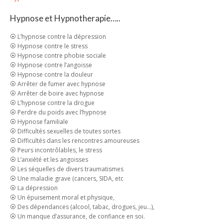
Hypnose et Hypnotherapie…..
⦿ L’hypnose contre la dépression
⦿ Hypnose contre le stress
⦿ Hypnose contre phobie sociale
⦿ Hypnose contre l’angoisse
⦿ Hypnose contre la douleur
⦿ Arrêter de fumer avec hypnose
⦿ Arrêter de boire avec hypnose
⦿ L’hypnose contre la drogue
⦿ Perdre du poids avec l’hypnose
⦿ Hypnose familiale
⦿ Difficultés sexuelles de toutes sortes
⦿ Difficultés dans les rencontres amoureuses
⦿ Peurs incontrôlables, le stress
⦿ L’anxiété et les angoisses
⦿ Les séquelles de divers traumatismes
⦿ Une maladie grave (cancers, SIDA, etc
⦿ La dépression
⦿ Un épuisement moral et physique,
⦿ Des dépendances (alcool, tabac, drogues, jeu…),
⦿ Un manque d’assurance, de confiance en soi.