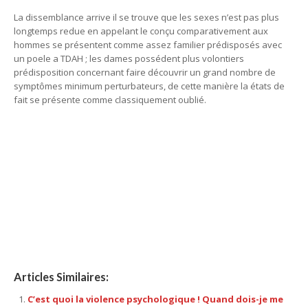
La dissemblance arrive il se trouve que les sexes n’est pas plus
longtemps redue en appelant le conçu comparativement aux
hommes se présentent comme assez familier prédisposés avec
un poele a TDAH ; les dames possédent plus volontiers
prédisposition concernant faire découvrir un grand nombre de
symptômes minimum perturbateurs, de cette manière la états de
fait se présente comme classiquement oublié.
Les parents doivent savoir qu’il y a une
pénurie nationale
Les parents doivent savoir qu’il y a une
pénurie nationale
Articles Similaires:
C’est quoi la violence psychologique ! Quand dois-je me