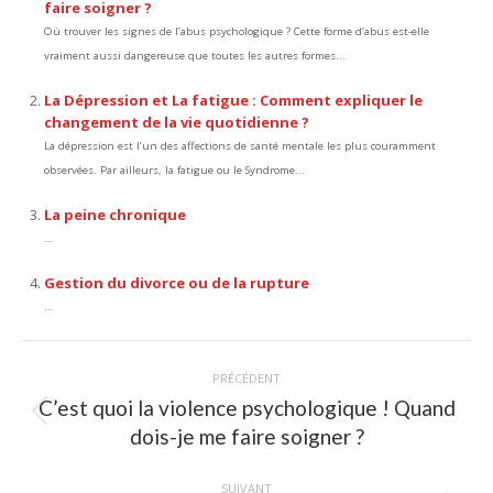
faire soigner ?
Où trouver les signes de l’abus psychologique ? Cette forme d’abus est-elle
vraiment aussi dangereuse que toutes les autres formes...
La Dépression et La fatigue : Comment expliquer le
changement de la vie quotidienne ?
La dépression est l’un des affections de santé mentale les plus couramment
observées. Par ailleurs, la fatigue ou le Syndrome...
La peine chronique
...
Gestion du divorce ou de la rupture
...
Navigation
PRÉCÉDENT
article
C’est quoi la violence psychologique ! Quand
Article
dois-je me faire soigner ?
précédent
:
SUIVANT