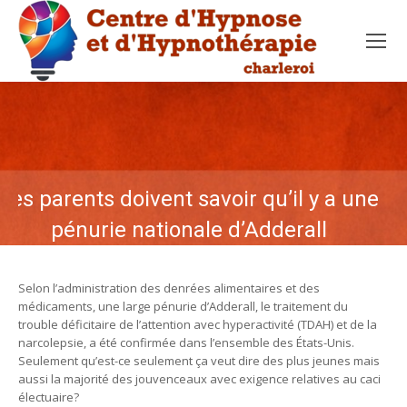
Les parents doivent savoir qu’il y a une
pénurie nationale d’Adderall
Selon l’administration des denrées alimentaires et des
médicaments, une large pénurie d’Adderall, le traitement du
trouble déficitaire de l’attention avec hyperactivité (TDAH) et de la
narcolepsie, a été confirmée dans l’ensemble des États-Unis.
Seulement qu’est-ce seulement ça veut dire des plus jeunes mais
aussi la majorité des jouvenceaux avec exigence relatives au caci
électuaire?