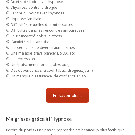
⦿ Arrêter de boire avec hypnose
⦿ L’hypnose contre la drogue
⦿ Perdre du poids avec l’hypnose
⦿ Hypnose familiale
⦿ Difficultés sexuelles de toutes sortes
⦿ Difficultés dans les rencontres amoureuses
⦿ Peurs incontrôlables, le stress
⦿ L’anxiété et les angoisses
⦿ Les séquelles de divers traumatismes
⦿ Une maladie grave (cancers, SIDA, etc
⦿ La dépression
⦿ Un épuisement moral et physique,
⦿ Des dépendances (alcool, tabac, drogues, jeu…),
⦿ Un manque d’assurance, de confiance en soi.
En savoir plus...
Maigrissez grâce à l’Hypnose
Perdre du poids et ne pas en reprendre est beaucoup plus facile que