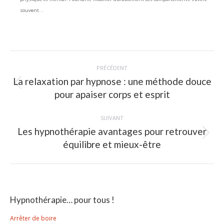
souvent...
Navigation
PRÉCÉDENT
article
La relaxation par hypnose : une méthode douce
Article
pour apaiser corps et esprit
précédent
:
SUIVANT
Les hypnothérapie avantages pour retrouver
Article
équilibre et mieux-être
suivant
:
Hypnothérapie… pour tous !
Arrêter de boire