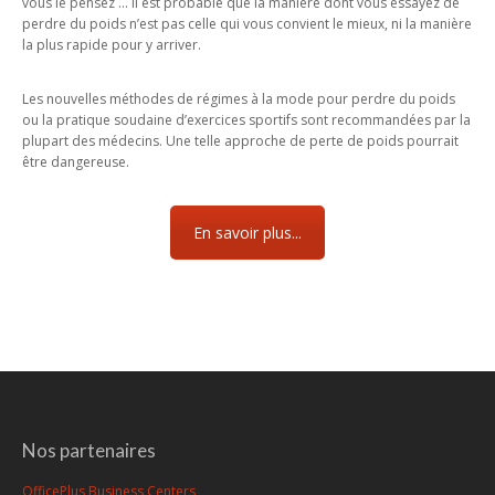
vous le pensez … Il est probable que la manière dont vous essayez de
perdre du poids n’est pas celle qui vous convient le mieux, ni la manière
la plus rapide pour y arriver.
Les nouvelles méthodes de régimes à la mode pour perdre du poids
ou la pratique soudaine d’exercices sportifs sont recommandées par la
plupart des médecins. Une telle approche de perte de poids pourrait
être dangereuse.
En savoir plus...
Nos partenaires
OfficePlus Business Centers