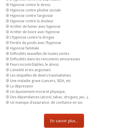
⦿ Hypnose contre le stress
⦿ Hypnose contre phobie sociale
⦿ Hypnose contre l’angoisse
⦿ Hypnose contre la douleur
⦿ Arrêter de fumer avec hypnose
⦿ Arrêter de boire avec hypnose
⦿ L’hypnose contre la drogue
⦿ Perdre du poids avec l’hypnose
⦿ Hypnose familiale
⦿ Difficultés sexuelles de toutes sortes
⦿ Difficultés dans les rencontres amoureuses
⦿ Peurs incontrôlables, le stress
⦿ L’anxiété et les angoisses
⦿ Les séquelles de divers traumatismes
⦿ Une maladie grave (cancers, SIDA, etc
⦿ La dépression
⦿ Un épuisement moral et physique,
⦿ Des dépendances (alcool, tabac, drogues, jeu…),
⦿ Un manque d’assurance, de confiance en soi.
En savoir plus...