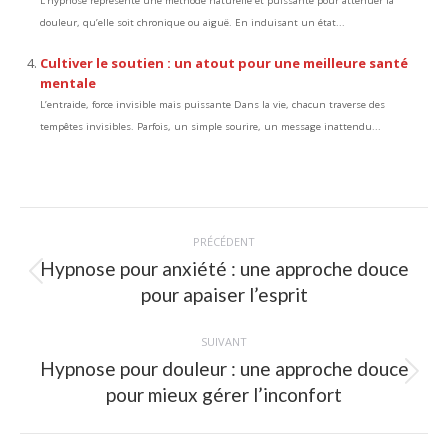
L’hypnose représente une méthode naturelle et puissante pour atténuer la
douleur, qu’elle soit chronique ou aiguë. En induisant un état...
Cultiver le soutien : un atout pour une meilleure santé
mentale
L’entraide, force invisible mais puissante Dans la vie, chacun traverse des
tempêtes invisibles. Parfois, un simple sourire, un message inattendu...
Navigation
PRÉCÉDENT
article
Hypnose pour anxiété : une approche douce
Article
pour apaiser l’esprit
précédent
:
SUIVANT
Hypnose pour douleur : une approche douce
Article
pour mieux gérer l’inconfort
suivant
: