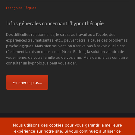
Françoise Pâques
Infos générales concernant l’hypnothérapie
Des difficultés relationnelles, le stress au travail ou à l’école, des
expériences traumatisantes, etc... peuvent être la cause des problèmes
psychologiques. Mais bien souvent, on n’arrive pas à savoir quelle est
réellement la raison de ce « mal-être ». Parfois, la solution viendra de
vous-même, de votre famille ou de vos amis. Mais dans le cas contraire;
consulter un hypnologue peut vous aider.
En savoir plus...
Menu
Nous utilisons des cookies pour vous garantir la meilleure
Copyright © 2026
Centre d'Hypnose et d'Hypnothérapie Charleroi
, tous
expérience sur notre site. Si vous continuez à utiliser ce