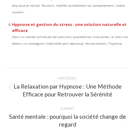
physique et mental. Pourtant, modifier durablement ces comportements s’avère
souvent...
Hypnose et gestion du stress : une solution naturelle et
efficace
Dans un monde rythmé par des pressions quotidiennes incessantes, le stress est
devenu un compagnon indésirable pour beaucoup. Heureusement, l’hypnose...
Navigation
PRÉCÉDENT
article
La Relaxation par Hypnose : Une Méthode
Article
Efficace pour Retrouver la Sérénité
précédent
:
SUIVANT
Santé mentale : pourquoi la société change de
Article
regard
suivant
: