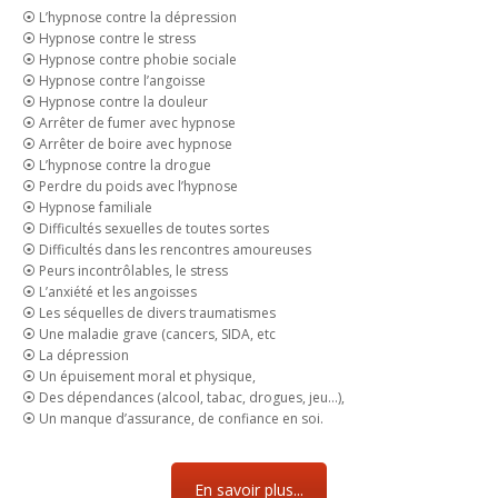
⦿ L’hypnose contre la dépression
⦿ Hypnose contre le stress
⦿ Hypnose contre phobie sociale
⦿ Hypnose contre l’angoisse
⦿ Hypnose contre la douleur
⦿ Arrêter de fumer avec hypnose
⦿ Arrêter de boire avec hypnose
⦿ L’hypnose contre la drogue
⦿ Perdre du poids avec l’hypnose
⦿ Hypnose familiale
⦿ Difficultés sexuelles de toutes sortes
⦿ Difficultés dans les rencontres amoureuses
⦿ Peurs incontrôlables, le stress
⦿ L’anxiété et les angoisses
⦿ Les séquelles de divers traumatismes
⦿ Une maladie grave (cancers, SIDA, etc
⦿ La dépression
⦿ Un épuisement moral et physique,
⦿ Des dépendances (alcool, tabac, drogues, jeu…),
⦿ Un manque d’assurance, de confiance en soi.
En savoir plus...