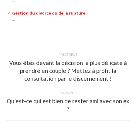
...
Gestion du divorce ou de la rupture
...
Navigation
PRÉCÉDENT
article
Vous êtes devant la décision la plus délicate à
prendre en couple ? Mettez à profit la
Article
précédent
consultation par le discernement !
:
SUIVANT
Qu’est-ce qui est bien de rester ami avec son ex
Article
?
suivant
: