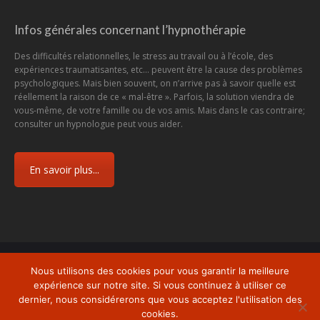
Infos générales concernant l’hypnothérapie
Des difficultés relationnelles, le stress au travail ou à l’école, des
expériences traumatisantes, etc... peuvent être la cause des problèmes
psychologiques. Mais bien souvent, on n’arrive pas à savoir quelle est
réellement la raison de ce « mal-être ». Parfois, la solution viendra de
vous-même, de votre famille ou de vos amis. Mais dans le cas contraire;
consulter un hypnologue peut vous aider.
En savoir plus...
Menu
Nous utilisons des cookies pour vous garantir la meilleure
Copyright © 2026
Centre d'Hypnose et d'Hypnothérapie Charleroi
, tous
expérience sur notre site. Si vous continuez à utiliser ce
droits réservés.
dernier, nous considérerons que vous acceptez l'utilisation des
Powered by
Privium – Des services qui soutiennent vos soins. Pour
cookies.