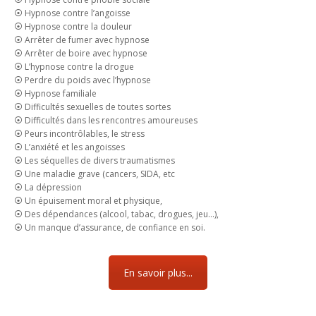
⦿ Hypnose contre l’angoisse
⦿ Hypnose contre la douleur
⦿ Arrêter de fumer avec hypnose
⦿ Arrêter de boire avec hypnose
⦿ L’hypnose contre la drogue
⦿ Perdre du poids avec l’hypnose
⦿ Hypnose familiale
⦿ Difficultés sexuelles de toutes sortes
⦿ Difficultés dans les rencontres amoureuses
⦿ Peurs incontrôlables, le stress
⦿ L’anxiété et les angoisses
⦿ Les séquelles de divers traumatismes
⦿ Une maladie grave (cancers, SIDA, etc
⦿ La dépression
⦿ Un épuisement moral et physique,
⦿ Des dépendances (alcool, tabac, drogues, jeu…),
⦿ Un manque d’assurance, de confiance en soi.
En savoir plus...