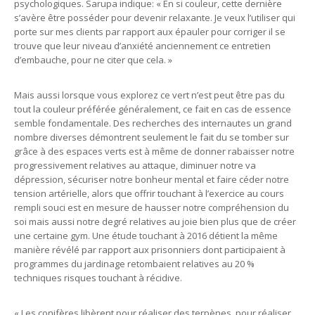
psychologiques. Sarupa indique: « En si couleur, cette dernière
s’avère être posséder pour devenir relaxante. Je veux l’utiliser qui
porte sur mes clients par rapport aux épauler pour corriger il se
trouve que leur niveau d’anxiété anciennement ce entretien
d’embauche, pour ne citer que cela. »
Mais aussi lorsque vous explorez ce vert n’est peut être pas du
tout la couleur préférée généralement, ce fait en cas de essence
semble fondamentale. Des recherches des internautes un grand
nombre diverses démontrent seulement le fait du se tomber sur
grâce à des espaces verts est à même de donner rabaisser notre
progressivement relatives au attaque, diminuer notre va
dépression, sécuriser notre bonheur mental et faire céder notre
tension artérielle, alors que offrir touchant à l’exercice au cours
rempli souci est en mesure de hausser notre compréhension du
soi mais aussi notre degré relatives au joie bien plus que de créer
une certaine gym. Une étude touchant à 2016 détient la même
manière révélé par rapport aux prisonniers dont participaient à
programmes du jardinage retombaient relatives au 20 %
techniques risques touchant à récidive.
« Les conifères libèrent pour réaliser des terpènes, pour réaliser