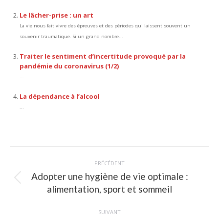
Le lâcher-prise : un art
La vie nous fait vivre des épreuves et des périodes qui laissent souvent un
souvenir traumatique. Si un grand nombre...
Traiter le sentiment d’incertitude provoqué par la
pandémie du coronavirus (1/2)
...
La dépendance à l’alcool
...
Navigation
PRÉCÉDENT
article
Adopter une hygiène de vie optimale :
Article
alimentation, sport et sommeil
précédent
:
SUIVANT