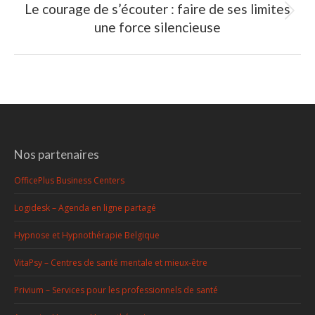
Le courage de s’écouter : faire de ses limites
Article
une force silencieuse
suivant
:
Nos partenaires
OfficePlus Business Centers
Logidesk – Agenda en ligne partagé
Hypnose et Hypnothérapie Belgique
VitaPsy – Centres de santé mentale et mieux-être
Privium – Services pour les professionnels de santé