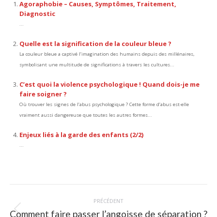
Agoraphobie – Causes, Symptômes, Traitement,
Diagnostic
...
Quelle est la signification de la couleur bleue ?
La couleur bleue a captivé l’imagination des humains depuis des millénaires,
symbolisant une multitude de significations à travers les cultures...
C’est quoi la violence psychologique ! Quand dois-je me
faire soigner ?
Où trouver les signes de l’abus psychologique ? Cette forme d’abus est-elle
vraiment aussi dangereuse que toutes les autres formes...
Enjeux liés à la garde des enfants (2/2)
...
Navigation
PRÉCÉDENT
article
Comment faire passer l’angoisse de séparation ?
Article