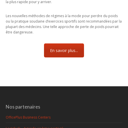
la plus rapide pour y arriver.
Les nouvelles méthodes de régimes à la mode pour perdre du poids
ou la pratique soudaine d’exercices sportifs sont recommandées par la
plupart des médecins. Une telle approche de perte de poids pourrait
être dangereuse.
En savoir plus...
Nos partenaires
OfficePlus Business Centers