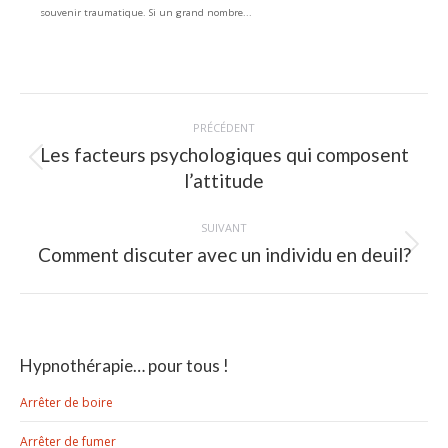
souvenir traumatique. Si un grand nombre...
Navigation
PRÉCÉDENT
article
Les facteurs psychologiques qui composent
Article
l’attitude
précédent
:
SUIVANT
Comment discuter avec un individu en deuil?
Article
suivant
:
Hypnothérapie… pour tous !
Arrêter de boire
Arrêter de fumer